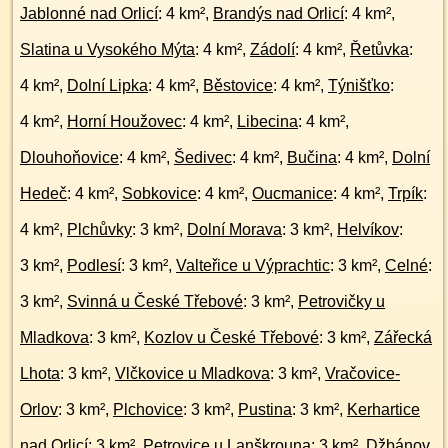
Jablonné nad Orlicí
: 4 km²,
Brandýs nad Orlicí
: 4 km²,
Slatina u Vysokého Mýta
: 4 km²,
Zádolí
: 4 km²,
Řetůvka
:
4 km²,
Dolní Lipka
: 4 km²,
Běstovice
: 4 km²,
Týnišťko
:
4 km²,
Horní Houžovec
: 4 km²,
Libecina
: 4 km²,
Dlouhoňovice
: 4 km²,
Šedivec
: 4 km²,
Bučina
: 4 km²,
Dolní
Hedeč
: 4 km²,
Sobkovice
: 4 km²,
Oucmanice
: 4 km²,
Trpík
:
4 km²,
Plchůvky
: 3 km²,
Dolní Morava
: 3 km²,
Helvíkov
:
3 km²,
Podlesí
: 3 km²,
Valteřice u Výprachtic
: 3 km²,
Celné
:
3 km²,
Svinná u České Třebové
: 3 km²,
Petrovičky u
Mladkova
: 3 km²,
Kozlov u České Třebové
: 3 km²,
Zářecká
Lhota
: 3 km²,
Vlčkovice u Mladkova
: 3 km²,
Vračovice-
Orlov
: 3 km²,
Plchovice
: 3 km²,
Pustina
: 3 km²,
Kerhartice
nad Orlicí
: 3 km²,
Petrovice u Lanškrouna
: 3 km²,
Džbánov