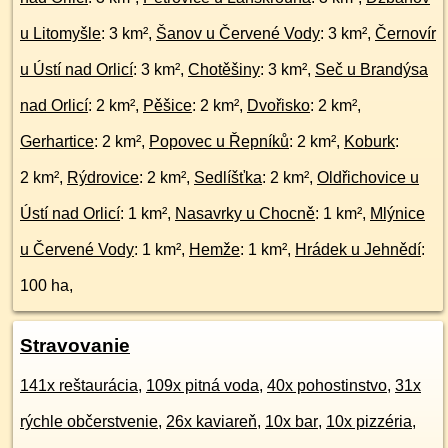
u Litomyšle
: 3 km²,
Šanov u Červené Vody
: 3 km²,
Černovír
u Ústí nad Orlicí
: 3 km²,
Chotěšiny
: 3 km²,
Seč u Brandýsa
nad Orlicí
: 2 km²,
Pěšice
: 2 km²,
Dvořisko
: 2 km²,
Gerhartice
: 2 km²,
Popovec u Řepníků
: 2 km²,
Koburk
:
2 km²,
Rýdrovice
: 2 km²,
Sedlíšťka
: 2 km²,
Oldřichovice u
Ústí nad Orlicí
: 1 km²,
Nasavrky u Chocně
: 1 km²,
Mlýnice
u Červené Vody
: 1 km²,
Hemže
: 1 km²,
Hrádek u Jehnědí
:
100 ha,
Stravovanie
141x reštaurácia
,
109x pitná voda
,
40x pohostinstvo
,
31x
rýchle občerstvenie
,
26x kaviareň
,
10x bar
,
10x pizzéria
,