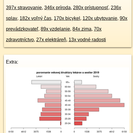
397x stravovanie
,
346x príroda
,
280x prístupnosť
,
236x
splav
,
182x voľný čas
,
170x bicykel
,
120x ubytovanie
,
90x
prevádzkovateľ
,
89x vzdelanie
,
84x zima
,
70x
zdravotníctvo
,
27x elektráreň
,
13x vodné radosti
Extra: