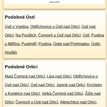
Podobné Ústí
Ústí u Vsetína
,
Oldřichovice u Ústí nad Orlicí
,
Ústí nad
Orlicí
,
Na Pouštích
,
Černovír u Ústí nad Orlicí
,
Ústí
,
Pustina
u Měřína
,
Pustiměř
,
Pustina
,
Ústie nad Priehradou
,
Ústín
,
Hruštín
Podobné Orlicí
Malá Čermná nad Orlicí
,
Lípa nad Orlicí
,
Oldřichovice u
Ústí nad Orlicí
,
Ústí nad Orlicí
,
Jamné nad Orlicí
,
Krchleby
u Kostelce nad Orlicí
,
Velká Čermná nad Orlicí
,
Žďár nad
Orlicí
,
Černovír u Ústí nad Orlicí
,
Albrechtice nad Orlicí
,