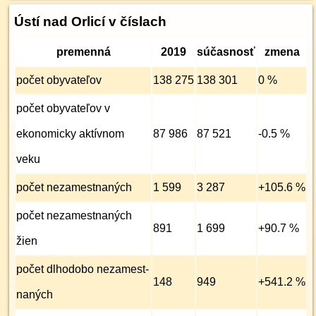
Ústí nad Orlicí v číslach
premenná
2019
súčasnosť
zmena
počet obyvateľov
138 275
138 301
0 %
počet obyvateľov v
ekonomicky aktívnom
87 986
87 521
-0.5 %
veku
počet nezamest­naných
1 599
3 287
+105.6 %
počet nezamest­naných
891
1 699
+90.7 %
žien
počet dlhodobo nezamest­
148
949
+541.2 %
naných