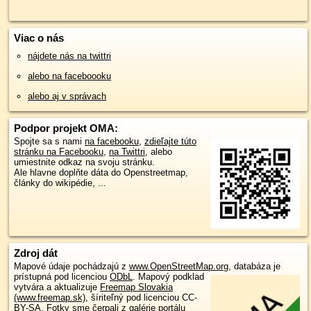
Viac o nás
nájdete nás na twittri
alebo na faceboooku
alebo aj v správach
Podpor projekt OMA:
Spojte sa s nami
na facebooku
,
zdieľajte túto
stránku na Facebooku
,
na Twittri
, alebo
umiestnite odkaz na svoju stránku.
Ale hlavne doplňte dáta do Openstreetmap,
články do wikipédie, ...
Zdroj dát
Mapové údaje pochádzajú z
www.OpenStreetMap.org
, databáza je
prístupná pod licenciou
ODbL
.
Mapový podklad
vytvára a aktualizuje
Freemap Slovakia
(www.freemap.sk)
, šíriteľný pod licenciou CC-
BY-SA. Fotky sme čerpali z galérie portálu