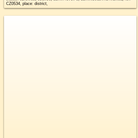
CZ0534, place: district,