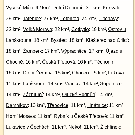
Vysoké Mýto
: 42 km²,
Dolní Dobrouč
: 31 km²,
Kunvald
:
29 km²,
Tatenice
: 27 km²,
Letohrad
: 24 km²,
Libchavy
:
22 km²,
Velká Morava
: 22 km²,
Cotkytle
: 19 km²,
Ostrov u
Lanškrouna
: 18 km²,
Bystřec
: 18 km²,
Klášterec nad Orlicí
:
18 km²,
Žamberk
: 17 km²,
Výprachtice
: 17 km²,
Újezd u
Chocně
: 16 km²,
Česká Třebová
: 16 km²,
Těchonín
:
16 km²,
Dolní Čermná
: 15 km²,
Choceň
: 15 km²,
Luková
:
15 km²,
Lanškroun
: 14 km²,
Vraclav
: 14 km²,
Sopotnice
:
14 km²,
Záchlumí
: 14 km²,
Orlické Podhůří
: 14 km²,
Damníkov
: 13 km²,
Třebovice
: 11 km²,
Hnátnice
: 11 km²,
Horní Morava
: 11 km²,
Rybník u České Třebové
: 11 km²,
Lukavice v Čechách
: 11 km²,
Nekoř
: 11 km²,
Žichlínek
: