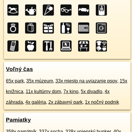
Voľný čas
65x park
,
35x múzeum
,
33x miesto na uviazanie psov
,
15x
knižnica
,
11x kultúrny dom
,
7x kino
,
5x divadlo
,
4x
záhrada
,
4x galéria
,
2x zábavný park
,
1x nočný podnik
Pamiatky
358x pamätník
,
337x socha
,
328x vojenský bunker
,
40x