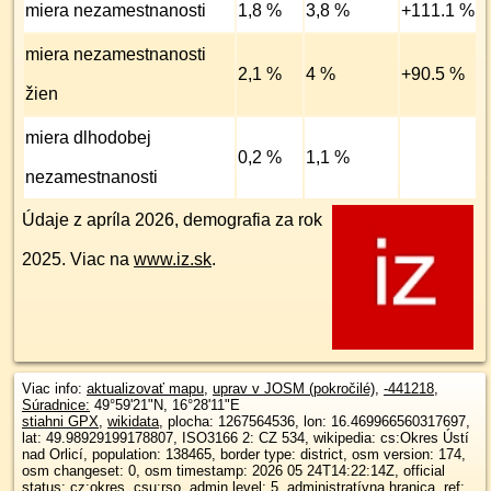
miera nezamest­nanosti
1,8 %
3,8 %
+111.1 %
miera nezamest­nanosti
2,1 %
4 %
+90.5 %
žien
miera dlhodobej
0,2 %
1,1 %
nezamest­nanosti
Údaje z apríla 2026, demografia za rok
2025. Viac na
www.iz.sk
.
Viac info:
aktualizovať mapu
,
uprav v JOSM (pokročilé)
,
-441218
,
Súradnice:
49°59'21"N
,
16°28'11"E
stiahni GPX
,
wikidata
, plocha: 1267564536, lon: 16.469966560317697,
lat: 49.98929199178807, ISO3166 2: CZ 534, wikipedia: cs:Okres Ústí
nad Orlicí, population: 138465, border type: district, osm version: 174,
osm changeset: 0, osm timestamp: 2026 05 24T14:22:14Z, official
status: cz:okres, csu:rso, admin level: 5, administratívna hranica, ref: