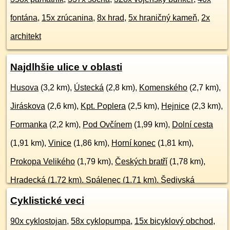
fontána
,
15x zrúcanina
,
8x hrad
,
5x hraničný kameň
,
2x
architekt
Najdlhšie ulice v oblasti
Husova
(3,2 km),
Ústecká
(2,8 km),
Komenského
(2,7 km),
Jiráskova
(2,6 km),
Kpt. Poplera
(2,5 km),
Hejnice
(2,3 km),
Formanka
(2,2 km),
Pod Ovčínem
(1,99 km),
Dolní cesta
(1,91 km),
Vinice
(1,86 km),
Horní konec
(1,81 km),
Prokopa Velikého
(1,79 km),
Českých bratří
(1,78 km),
Hradecká
(1,72 km),
Spálenec
(1,71 km),
Šedivská
(1,65 km),
Dolní konec
(1,61 km),
Hlavní
(1,57 km),
Cyklistické veci
Jablonská
(1,53 km),
Žerotínova
(1,49 km),
viac ...
90x cyklostojan
,
58x cyklopumpa
,
15x bicyklový obchod
,