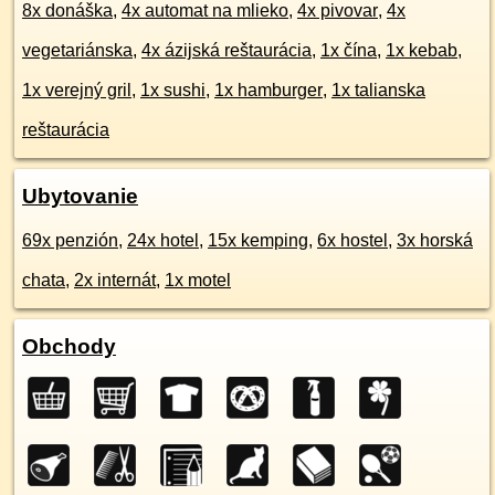
8x donáška
,
4x automat na mlieko
,
4x pivovar
,
4x
vegetariánska
,
4x ázijská reštaurácia
,
1x čína
,
1x kebab
,
1x verejný gril
,
1x sushi
,
1x hamburger
,
1x talianska
reštaurácia
Ubytovanie
69x penzión
,
24x hotel
,
15x kemping
,
6x hostel
,
3x horská
chata
,
2x internát
,
1x motel
Obchody