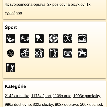
4x svojpomocna-oprava
,
2x požičovňa bicyklov
,
1x
cyklošport
Šport
Kategórie
2142x turistika
,
1178x šport
,
1109x auto
,
1093x pamiatky
,
996x duchovno
,
802x služby
,
802x doprava
,
506x obchod
,