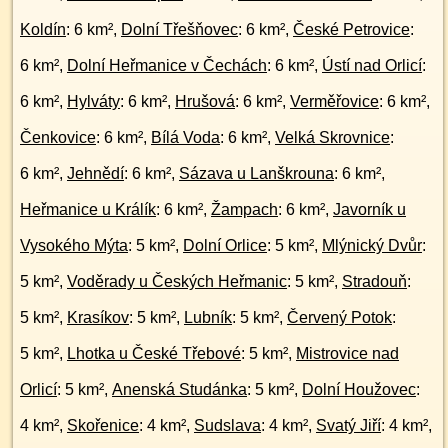
Koldín
: 6 km²,
Dolní Třešňovec
: 6 km²,
České Petrovice
:
6 km²,
Dolní Heřmanice v Čechách
: 6 km²,
Ústí nad Orlicí
:
6 km²,
Hylváty
: 6 km²,
Hrušová
: 6 km²,
Verměřovice
: 6 km²,
Čenkovice
: 6 km²,
Bílá Voda
: 6 km²,
Velká Skrovnice
:
6 km²,
Jehnědí
: 6 km²,
Sázava u Lanškrouna
: 6 km²,
Heřmanice u Králík
: 6 km²,
Žampach
: 6 km²,
Javorník u
Vysokého Mýta
: 5 km²,
Dolní Orlice
: 5 km²,
Mlýnický Dvůr
:
5 km²,
Voděrady u Českých Heřmanic
: 5 km²,
Stradouň
:
5 km²,
Krasíkov
: 5 km²,
Lubník
: 5 km²,
Červený Potok
:
5 km²,
Lhotka u České Třebové
: 5 km²,
Mistrovice nad
Orlicí
: 5 km²,
Anenská Studánka
: 5 km²,
Dolní Houžovec
:
4 km²,
Skořenice
: 4 km²,
Sudslava
: 4 km²,
Svatý Jiří
: 4 km²,