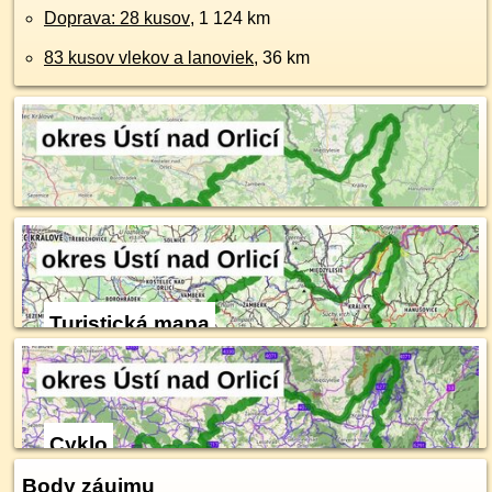
Doprava: 28 kusov
, 1 124 km
83 kusov vlekov a lanoviek
, 36 km
Turistická mapa
Cyklo
Body záujmu