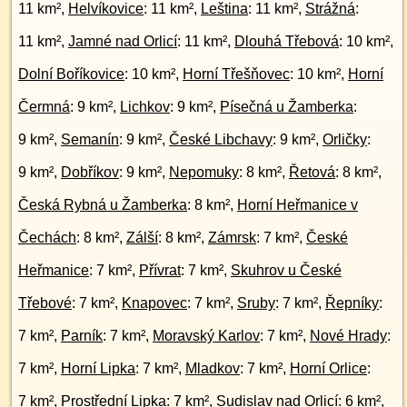
11 km²,
Helvíkovice
: 11 km²,
Leština
: 11 km²,
Strážná
:
11 km²,
Jamné nad Orlicí
: 11 km²,
Dlouhá Třebová
: 10 km²,
Dolní Boříkovice
: 10 km²,
Horní Třešňovec
: 10 km²,
Horní
Čermná
: 9 km²,
Lichkov
: 9 km²,
Písečná u Žamberka
:
9 km²,
Semanín
: 9 km²,
České Libchavy
: 9 km²,
Orličky
:
9 km²,
Dobříkov
: 9 km²,
Nepomuky
: 8 km²,
Řetová
: 8 km²,
Česká Rybná u Žamberka
: 8 km²,
Horní Heřmanice v
Čechách
: 8 km²,
Zálší
: 8 km²,
Zámrsk
: 7 km²,
České
Heřmanice
: 7 km²,
Přívrat
: 7 km²,
Skuhrov u České
Třebové
: 7 km²,
Knapovec
: 7 km²,
Sruby
: 7 km²,
Řepníky
:
7 km²,
Parník
: 7 km²,
Moravský Karlov
: 7 km²,
Nové Hrady
:
7 km²,
Horní Lipka
: 7 km²,
Mladkov
: 7 km²,
Horní Orlice
:
7 km²,
Prostřední Lipka
: 7 km²,
Sudislav nad Orlicí
: 6 km²,